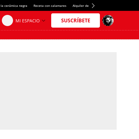
 la cerámica negra
Receta con calamares
Alquiler de habitaciones en España
Créd