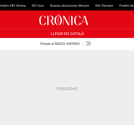
ándalo ERC Girona
DO Cava
Nuevas dotaciones Mossos
365 Obrador
Pueblo de
LLEGIR EN CATALÀ
Pásate al MODO AHORRO