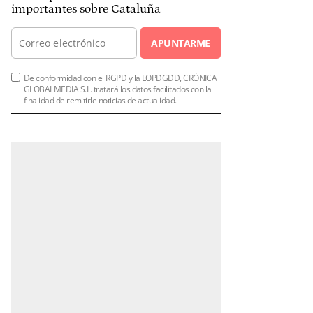
importantes sobre Cataluña
APUNTARME
De conformidad con el RGPD y la LOPDGDD, CRÓNICA
GLOBALMEDIA S.L. tratará los datos facilitados con la
finalidad de remitirle noticias de actualidad.