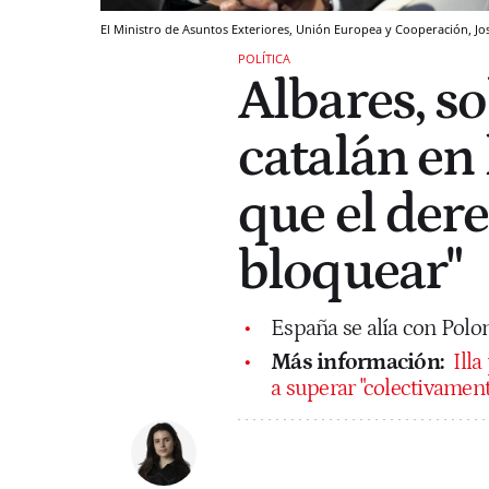
El Ministro de Asuntos Exteriores, Unión Europea y Cooperación, Jo
POLÍTICA
Albares, so
catalán en
que el dere
bloquear"
España se alía con Polo
Más información:
Illa
a superar "colectivament