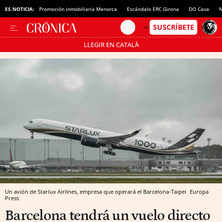
ES NOTICIA:
Promoción inmobiliaria Menorca
Escándalo ERC Girona
DO Cava
N
LLEGIR EN CATALÀ
Pásate al MODO AHORRO
Un avión de Starlux Airlines, empresa que operará el Barcelona-Taipei
Europa
Press
Barcelona tendrá un vuelo directo