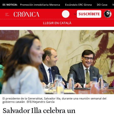
ES NOTICIA:
Promoción inmobiliaria Menorca
Escándalo ERC Girona
DO Cava
N
LLEGIR EN CATALÀ
Pásate al MODO AHORRO
El presidente de la Generalitat, Salvador Illa, durante una reunión semanal del
gobierno catalán
EFE/Alejandro García
Salvador Illa celebra un