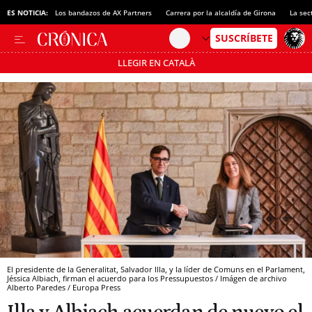
ES NOTICIA:
Los bandazos de AX Partners
Carrera por la alcaldía de Girona
La sec
LLEGIR EN CATALÀ
Pásate al MODO AHORRO
El presidente de la Generalitat, Salvador Illa, y la líder de Comuns en el Parlament,
Jéssica Albiach, firman el acuerdo para los Pressupuestos / Imágen de archivo
Alberto Paredes / Europa Press