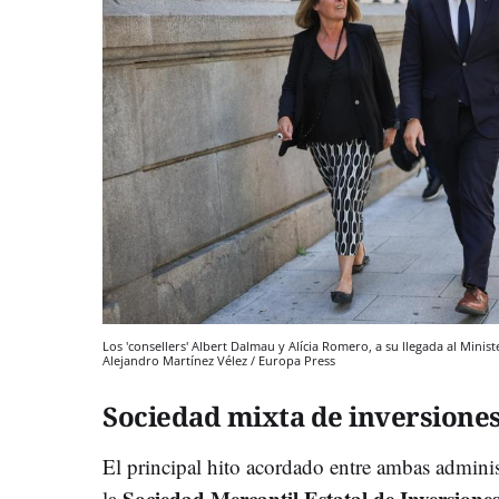
Los 'consellers' Albert Dalmau y Alícia Romero, a su llegada al Minist
Alejandro Martínez Vélez / Europa Press
Sociedad mixta de inversione
El principal hito acordado entre ambas adminis
Sociedad Mercantil Estatal de Inversione
la