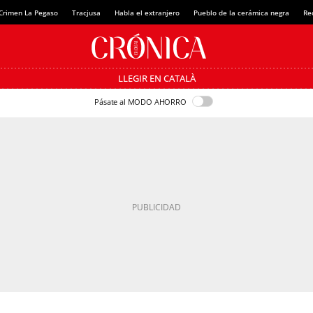
Crimen La Pegaso
Tracjusa
Habla el extranjero
Pueblo de la cerámica negra
Re
LLEGIR EN CATALÀ
Pásate al MODO AHORRO