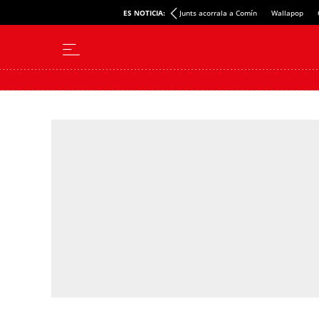
ES NOTICIA:
Junts acorrala a Comín
Wallapop