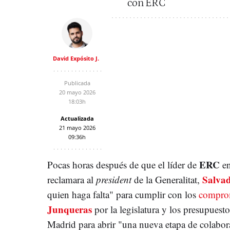
con ERC
David Expósito J.
Publicada
20 mayo 2026
18:03h
Actualizada
21 mayo 2026
09:36h
ERC
Pocas horas después de que el líder de
e
Salvad
reclamara al
president
de la Generalitat,
quien haga falta" para cumplir con los
compro
Junqueras
por la legislatura y los presupuest
Madrid para abrir "una nueva etapa de colabor