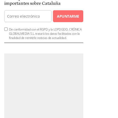
importantes sobre Cataluña
APUNTARME
De conformidad con el RGPD y la LOPDGDD, CRÓNICA
GLOBALMEDIA S.L. tratará los datos facilitados con la
finalidad de remitirle noticias de actualidad.