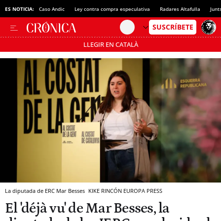
ES NOTICIA:
Caso Andic
Ley contra compra especulativa
Radares Altafulla
Junt
LLEGIR EN CATALÀ
Pásate al MODO AHORRO
La diputada de ERC Mar Besses
KIKE RINCÓN
EUROPA PRESS
El 'déjà vu' de Mar Besses, la