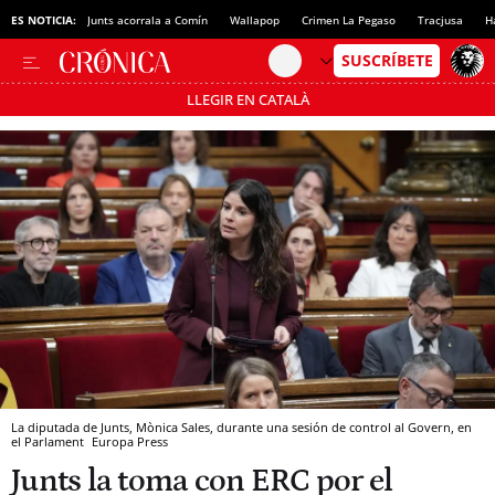
ES NOTICIA:
Junts acorrala a Comín
Wallapop
Crimen La Pegaso
Tracjusa
H
LLEGIR EN CATALÀ
Pásate al MODO AHORRO
La diputada de Junts, Mònica Sales, durante una sesión de control al Govern, en
el Parlament
Europa Press
Junts la toma con ERC por el