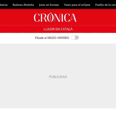
lativa
Radares Altafulla
Junts en Europa
Yates para el eclipse
Pueblo de la ce
LLEGIR EN CATALÀ
Pásate al MODO AHORRO