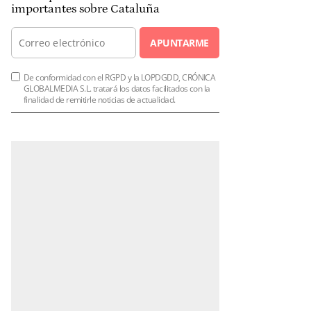
importantes sobre Cataluña
APUNTARME
De conformidad con el RGPD y la LOPDGDD, CRÓNICA
GLOBALMEDIA S.L. tratará los datos facilitados con la
finalidad de remitirle noticias de actualidad.