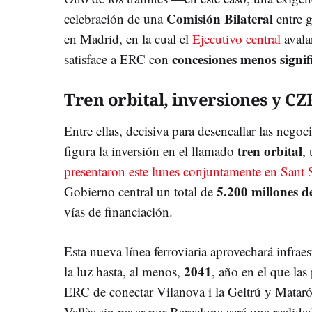
Comisión Bilateral
celebración de una
entre g
en Madrid, en la cual el
Ejecutivo central
avala
concesiones menos signif
satisface a ERC con
Tren orbital, inversiones y CZ
Entre ellas, decisiva para desencallar las negoc
tren orbital
figura la inversión en el llamado
,
presentaron este lunes conjuntamente en Sant
5.200 millones d
Gobierno central un total de
vías de financiación.
Esta nueva línea ferroviaria aprovechará infraes
2041
la luz hasta, al menos,
, año en el que las
ERC de conectar Vilanova i la Geltrú y Mataró 
Vallès sin pasar por Barcelona será una realida