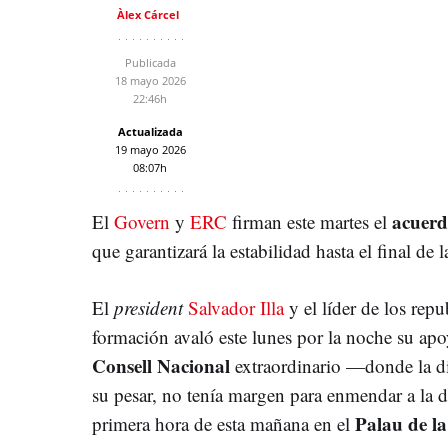
Àlex Cárcel
Publicada
18 mayo 2026
22:46h
Actualizada
19 mayo 2026
08:07h
acuerd
El
Govern
y
ERC
firman este martes el
que garantizará la estabilidad hasta el final de 
El
president
Salvador Illa
y el líder de los rep
formación avaló este lunes por la noche su apoy
Consell Nacional
extraordinario —donde la di
su pesar, no tenía margen para enmendar a la 
Palau de la
primera hora de esta mañana en el