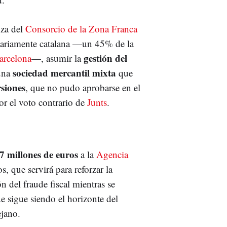
nza del
Consorcio de la Zona Franca
tariamente catalana —un 45% de la
gestión del
arcelona
—, asumir la
sociedad mercantil mixta
 una
que
rsiones
, que no pudo aprobarse en el
r el voto contrario de
Junts
.
7 millones de euros
a la
Agencia
, que servirá para reforzar la
ón del fraude fiscal mientras se
ue sigue siendo el horizonte del
jano.