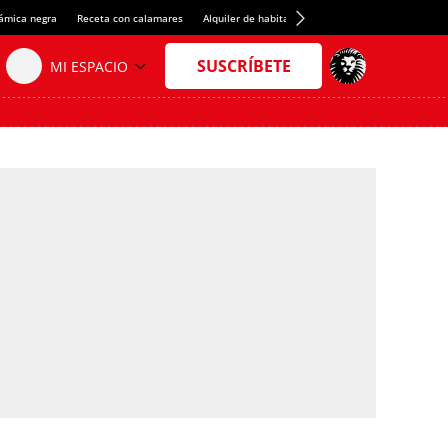
rámica negra
Receta con calamares
Alquiler de habitaciones en España
Crédito del