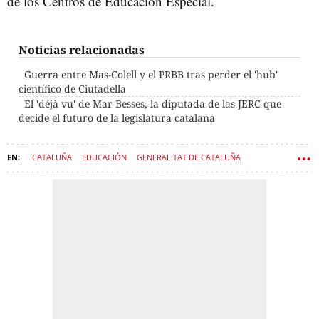
de los Centros de Educación Especial.
Noticias relacionadas
Guerra entre Mas-Colell y el PRBB tras perder el 'hub'
científico de Ciutadella
El 'déjà vu' de Mar Besses, la diputada de las JERC que
decide el futuro de la legislatura catalana
CATALUÑA
EDUCACIÓN
GENERALITAT DE CATALUÑA
COLEGIOS PROFESIONALES
GOVERN
COMUNS
SALVADOR ILLA
ESTHER NIUBÓ