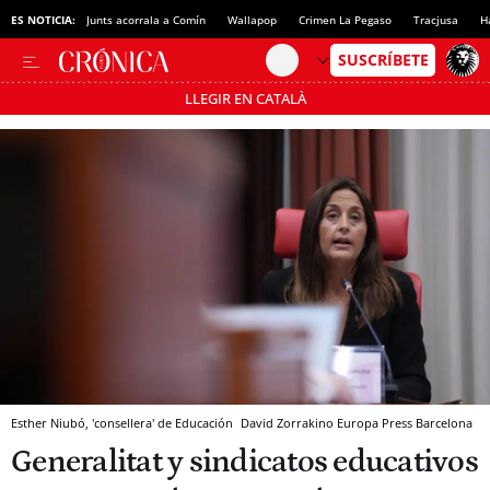
ES NOTICIA:
Junts acorrala a Comín
Wallapop
Crimen La Pegaso
Tracjusa
H
LLEGIR EN CATALÀ
Pásate al MODO AHORRO
Esther Niubó, 'consellera' de Educación
David Zorrakino
Europa Press
Barcelona
Generalitat y sindicatos educativos