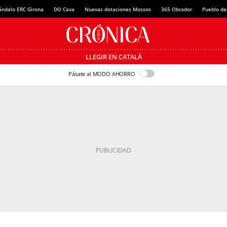
ándalo ERC Girona
DO Cava
Nuevas dotaciones Mossos
365 Obrador
Pueblo de
LLEGIR EN CATALÀ
Pásate al MODO AHORRO