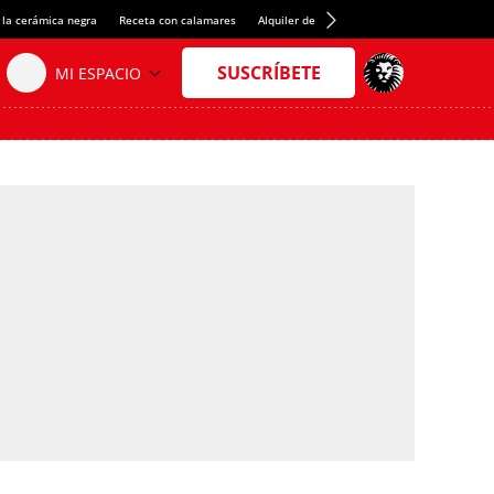
 la cerámica negra
Receta con calamares
Alquiler de habitaciones en España
Créd