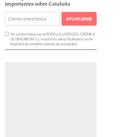
importantes sobre Cataluña
APUNTARME
De conformidad con el RGPD y la LOPDGDD, CRÓNICA
GLOBALMEDIA S.L. tratará los datos facilitados con la
finalidad de remitirle noticias de actualidad.