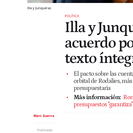
Illa y Junqueras
POLÍTICA
Illa y Junq
acuerdo po
texto ínteg
El pacto sobre las cuenta
orbital de Rodalies, más
presupuestaria
Más información:
Rome
presupuestos "garantiza"
Marc Guerra
Publicada