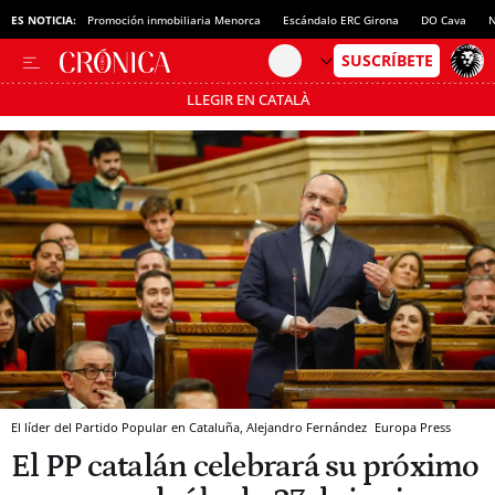
ES NOTICIA:
Promoción inmobiliaria Menorca
Escándalo ERC Girona
DO Cava
N
LLEGIR EN CATALÀ
Pásate al MODO AHORRO
El líder del Partido Popular en Cataluña, Alejandro Fernández
Europa Press
El PP catalán celebrará su próximo