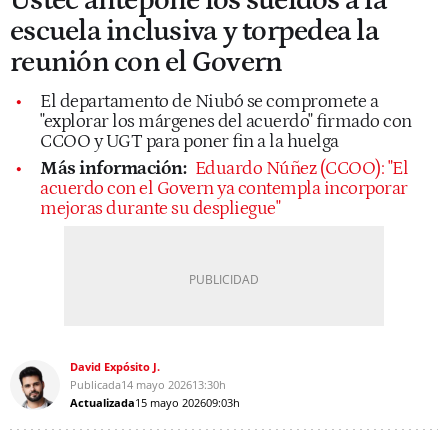
Ustec antepone los sueldos a la
escuela inclusiva y torpedea la
reunión con el Govern
El departamento de Niubó se compromete a
"explorar los márgenes del acuerdo" firmado con
CCOO y UGT para poner fin a la huelga
Más información:
Eduardo Núñez (CCOO): "El
acuerdo con el Govern ya contempla incorporar
mejoras durante su despliegue"
David Expósito J.
Publicada
14 mayo 2026
13:30h
Actualizada
15 mayo 2026
09:03h