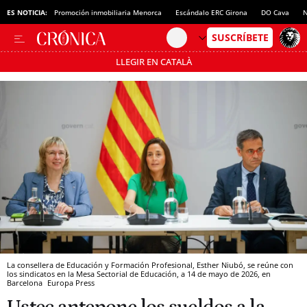
ES NOTICIA:
Promoción inmobiliaria Menorca
Escándalo ERC Girona
DO Cava
N
LLEGIR EN CATALÀ
Pásate al MODO AHORRO
La consellera de Educación y Formación Profesional, Esther Niubó, se reúne con
los sindicatos en la Mesa Sectorial de Educación, a 14 de mayo de 2026, en
Barcelona
Europa Press