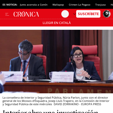
ES NOTICIA:
Junts acorrala a Comín
Wallapop
Crimen La Pegaso
Tracjusa
H
LLEGIR EN CATALÀ
Pásate al MODO AHORRO
La consellera de Interior y Seguridad Pública, Núria Parlon, junto con el director
general de los Mossos d'Esquadra, Josep Lluís Trapero, en la Comisión de Interior
y Seguridad Pública de este miércoles
DAVID ZORRAKINO - EUROPA PRESS