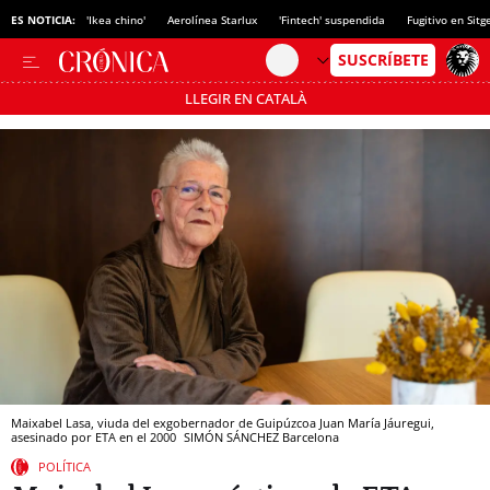
ES NOTICIA:
'Ikea chino'
Aerolínea Starlux
'Fintech' suspendida
Fugitivo en Sitg
LLEGIR EN CATALÀ
Pásate al MODO AHORRO
Maixabel Lasa, viuda del exgobernador de Guipúzcoa Juan María Jáuregui,
asesinado por ETA en el 2000
SIMÓN SÁNCHEZ
Barcelona
POLÍTICA