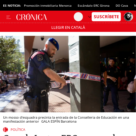
ES NOTICIA:
Promoción inmobiliaria Menorca
Escándalo ERC Girona
DO Cava
N
LLEGIR EN CATALÀ
Pásate al MODO AHORRO
Un mosso d'esquadra precinta la entrada de la Conselleria de Educación en una
manifestación anterior
GALA ESPÍN
Barcelona
POLÍTICA