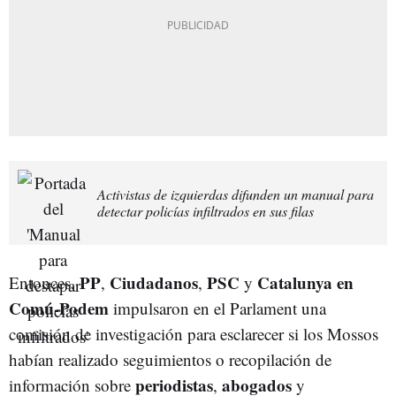
Activistas de izquierdas difunden un manual para
detectar policías infiltrados en sus filas
PP
Ciudadanos
PSC
Catalunya en
Entonces,
,
,
y
Comú-Podem
impulsaron en el Parlament una
comisión de investigación para esclarecer si los Mossos
habían realizado seguimientos o recopilación de
periodistas
abogados
información sobre
,
y