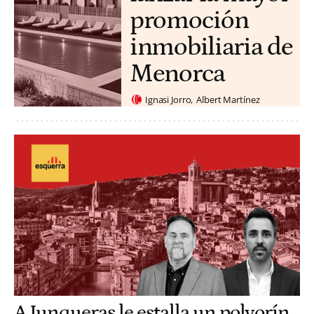
promoción
inmobiliaria de
Menorca
Ignasi Jorro
Albert Martínez
A Junqueras le estalla un polvorín