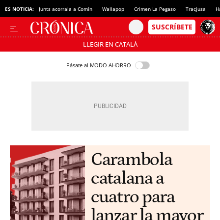
ES NOTICIA:
Junts acorrala a Comín
Wallapop
Crimen La Pegaso
Tracjusa
H
LLEGIR EN CATALÀ
Pásate al MODO AHORRO
Carambola
catalana a
cuatro para
lanzar la mayor