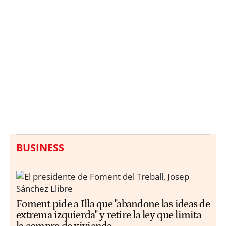
Italia investiga el
Protecció Civil alerta de
hallazgo de bolsas con
un aumento de los
millones en una playa
ahogamientos
de Sicilia
BUSINESS
Foment pide a Illa que "abandone las ideas de
extrema izquierda" y retire la ley que limita