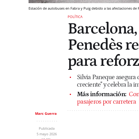
Estación de autobuses en Fabra y Puig debido a las afectaciones de
POLÍTICA
Barcelona,
Penedès re
para reforz
Silvia Paneque asegura
creciente" y celebra la 
Más información:
Com
pasajeros por carretera
Marc Guerra
Publicada
5 mayo 2026