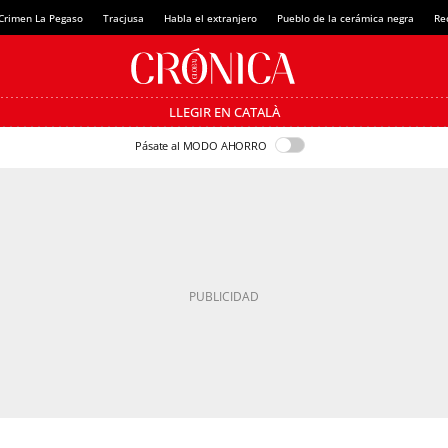
Crimen La Pegaso
Tracjusa
Habla el extranjero
Pueblo de la cerámica negra
Re
LLEGIR EN CATALÀ
Pásate al MODO AHORRO