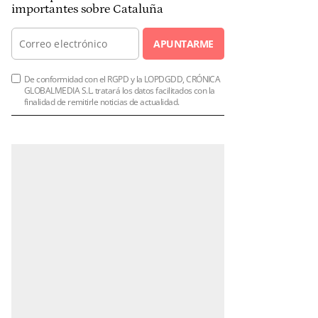
importantes sobre Cataluña
APUNTARME
De conformidad con el RGPD y la LOPDGDD, CRÓNICA
GLOBALMEDIA S.L. tratará los datos facilitados con la
finalidad de remitirle noticias de actualidad.