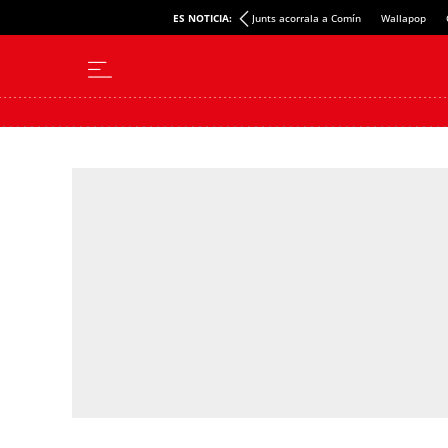
ES NOTICIA:
Junts acorrala a Comín
Wallapop