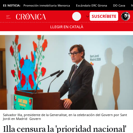
ES NOTICIA:
Promoción inmobiliaria Menorca
Escándalo ERC Girona
DO Cava
N
LLEGIR EN CATALÀ
Pásate al MODO AHORRO
Salvador Illa, presidente de la Generalitat, en la celebración del Govern por Sant
Jordi en Madrid
Govern
Illa censura la 'prioridad nacional'