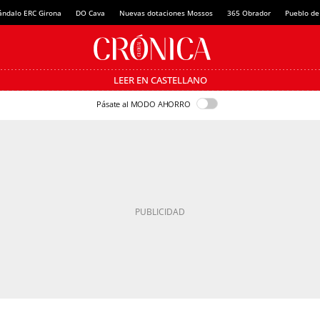
ándalo ERC Girona
DO Cava
Nuevas dotaciones Mossos
365 Obrador
Pueblo de
LEER EN CASTELLANO
Pásate al MODO AHORRO