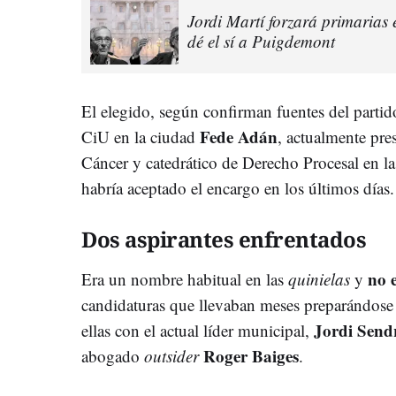
Jordi Martí forzará primarias
dé el sí a Puigdemont
El elegido, según confirman fuentes del partido 
Fede Adán
CiU en la ciudad
, actualmente pre
Cáncer y catedrático de Derecho Procesal en l
habría aceptado el encargo en los últimos días.
Dos aspirantes enfrentados
no 
Era un nombre habitual en las
quinielas
y
candidaturas que llevaban meses preparándose 
Jordi Send
ellas con el actual líder municipal,
Roger Baiges
abogado
outsider
.