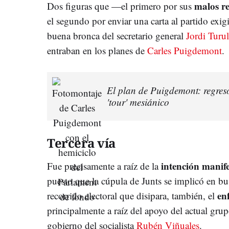
malos re
Dos figuras que —el primero por sus
el segundo por enviar una carta al partido exig
buena bronca del secretario general
Jordi Turul
entraban en los planes de
Carles Puigdemont
.
El plan de Puigdemont: regres
'tour' mesiánico
Tercera vía
intención manif
Fue precisamente a raíz de la
puesto que la cúpula de Junts se implicó en b
en
recorrido electoral que disipara, también, el
principalmente a raíz del apoyo del actual gru
gobierno del socialista
Rubén Viñuales
.