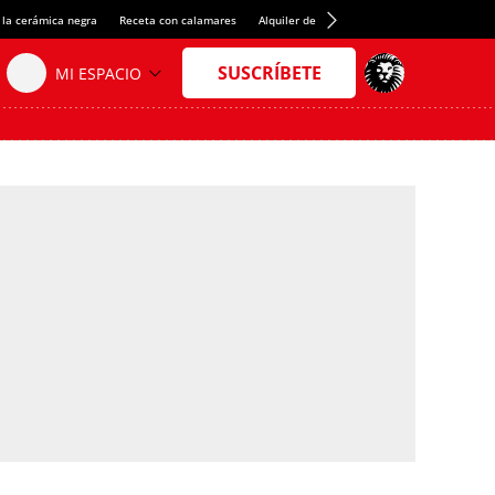
 la cerámica negra
Receta con calamares
Alquiler de habitaciones en España
Créd