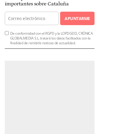
importantes sobre Cataluña
APUNTARME
De conformidad con el RGPD y la LOPDGDD, CRÓNICA
GLOBALMEDIA S.L. tratará los datos facilitados con la
finalidad de remitirle noticias de actualidad.