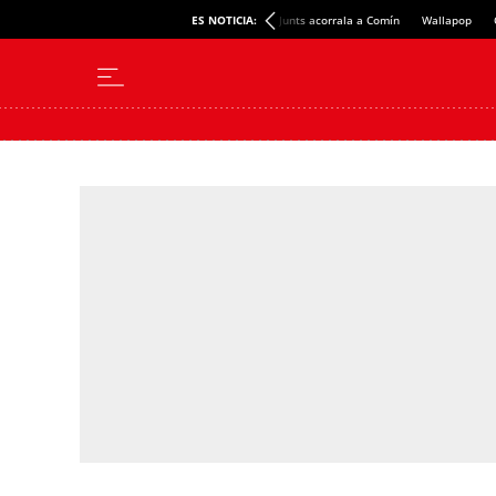
ES NOTICIA:
Junts acorrala a Comín
Wallapop