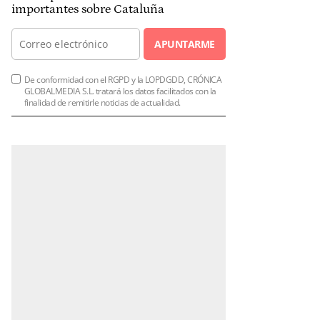
importantes sobre Cataluña
APUNTARME
De conformidad con el RGPD y la LOPDGDD, CRÓNICA
GLOBALMEDIA S.L. tratará los datos facilitados con la
finalidad de remitirle noticias de actualidad.