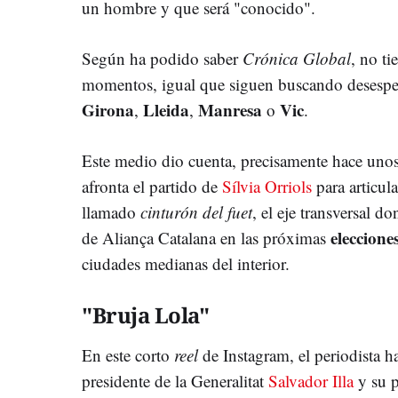
un hombre y que será "conocido".
Según ha podido saber
Crónica Global
, no ti
momentos, igual que siguen buscando desesper
Girona
Lleida
Manresa
Vic
,
,
o
.
Este medio dio cuenta, precisamente hace unos
afronta el partido de
Sílvia Orriols
para articula
llamado
cinturón del fuet
, el eje transversal d
eleccione
de Aliança Catalana en las próximas
ciudades medianas del interior.
"Bruja Lola"
En este corto
reel
de Instagram, el periodista h
presidente de la Generalitat
Salvador Illa
y su p