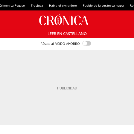
Crimen La Pegaso
Tracjusa
Habla el extranjero
Pueblo de la cerámica negra
Re
LEER EN CASTELLANO
Pásate al MODO AHORRO