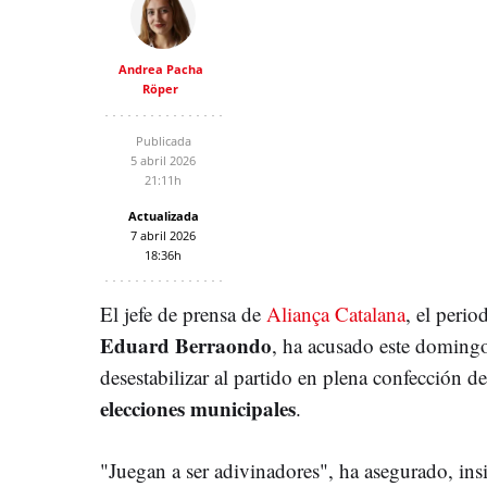
Andrea Pacha
Röper
Publicada
5 abril 2026
21:11h
Actualizada
7 abril 2026
18:36h
El jefe de prensa de
Aliança Catalana
, el perio
Eduard Berraondo
, ha acusado este domingo
desestabilizar al partido en plena confección d
elecciones municipales
.
"Juegan a ser adivinadores", ha asegurado, ins