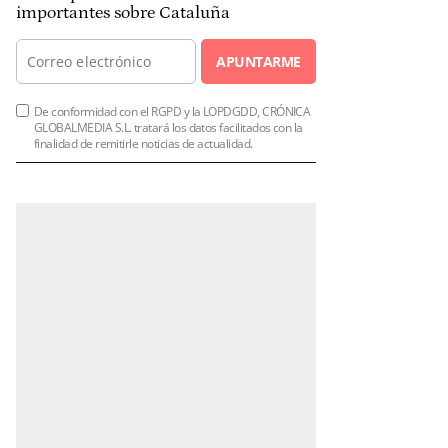
importantes sobre Cataluña
APUNTARME
De conformidad con el RGPD y la LOPDGDD, CRÓNICA
GLOBALMEDIA S.L. tratará los datos facilitados con la
finalidad de remitirle noticias de actualidad.