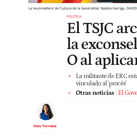
La 'exconsellera' de Cultura de la Generalitat, Natàlia Garriga
DAVID
POLÍTICA
El TSJC arc
la exconsel
O al aplica
La militante de ERC est
vinculado al 'procés'
Otras noticias
:
El Gove
Aida Torrubia