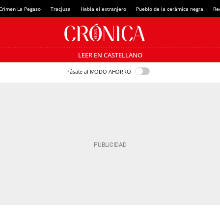
Crimen La Pegaso
Tracjusa
Habla el extranjero
Pueblo de la cerámica negra
Re
LEER EN CASTELLANO
Pásate al MODO AHORRO