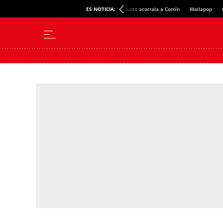
ES NOTICIA:
Junts acorrala a Comín
Wallapop