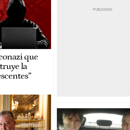
neonazi que
truye la
scentes”