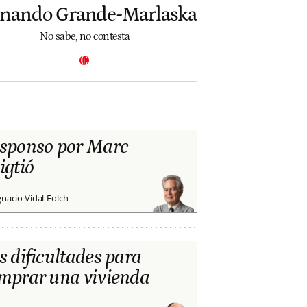
rnando Grande-Marlaska
No sabe, no contesta
sponso por Marc
igtió
gnacio Vidal-Folch
s dificultades para
mprar una vivienda