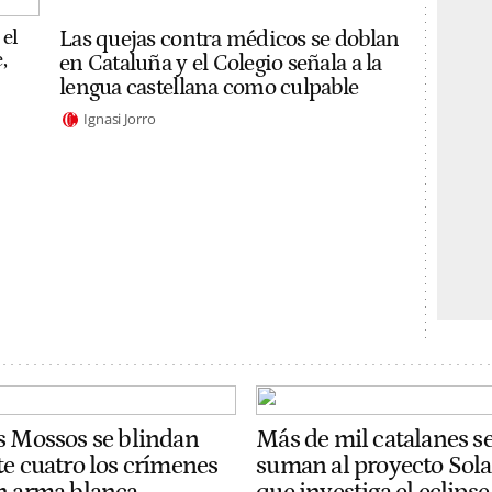
 el
Las quejas contra médicos se doblan
,
en Cataluña y el Colegio señala a la
lengua castellana como culpable
Ignasi Jorro
s Mossos se blindan
Más de mil catalanes s
te cuatro los crímenes
suman al proyecto Sola
n arma blanca
que investiga el eclipse