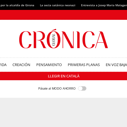
 por la alcaldía de Girona
La secta satánica neonazi
Entrevista a Josep Maria Malagar
VIDA
CREACIÓN
PENSAMIENTO
PRIMERAS PLANAS
EN VOZ BAJA
LLEGIR EN CATALÀ
Pásate al MODO AHORRO