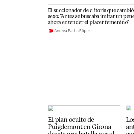
El succionador de clítoris que cambió
sexo: "Antes se buscaba imitar un pene
ahora entender el placer femenino"
Andrea Pacha Röper
El plan oculto de
Lo
Puigdemont en Girona
an
desata una batalla por el
co