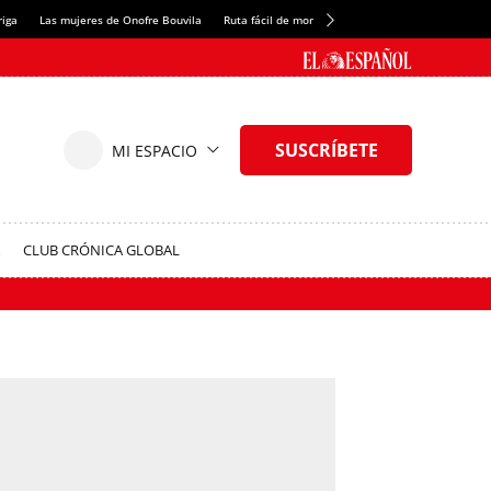
riga
Las mujeres de Onofre Bouvila
Ruta fácil de montaña
Nuevo tresmil de los Pir
CLUB CRÓNICA GLOBAL