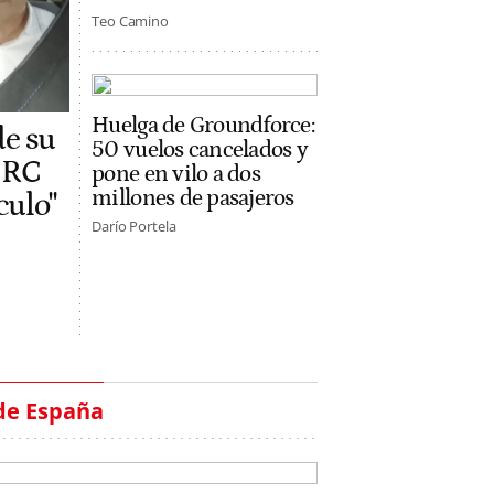
Teo Camino
Huelga de Groundforce:
de su
50 vuelos cancelados y
 ERC
pone en vilo a dos
millones de pasajeros
ículo"
Darío Portela
de España