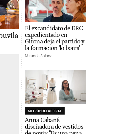
El excandidato de ERC
expedientado en
ouvila
Girona deja el partido y
la formación 'lo borra'
Miranda Solana
METRÓPOLI ABIERTA
Anna Cabané,
diseñadora de vestidos
de novia: "Es una pena