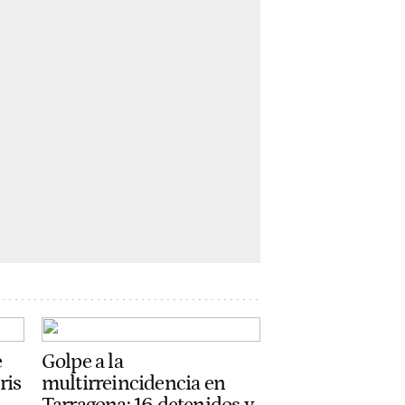
e
Golpe a la
ris
multirreincidencia en
Tarragona: 16 detenidos y