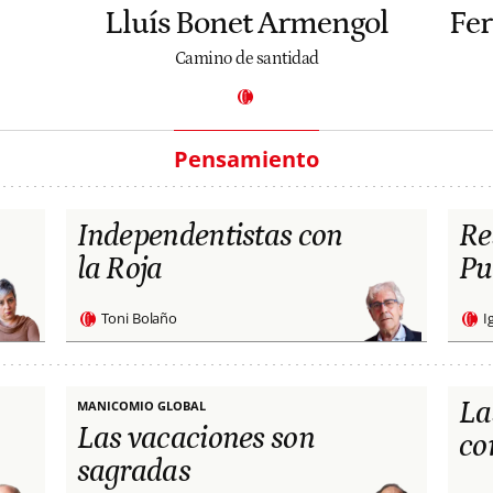
Lluís Bonet Armengol
Fe
Camino de santidad
Pensamiento
Independentistas con
Re
la Roja
Pu
Toni Bolaño
I
La
MANICOMIO GLOBAL
Las vacaciones son
co
sagradas