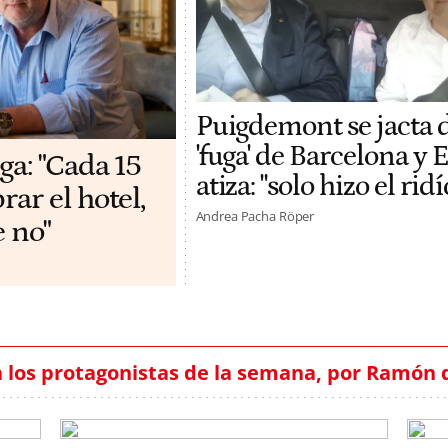
Puigdemont se jacta 
'fuga' de Barcelona y
ga: "Cada 15
atiza: "solo hizo el rid
ar el hotel,
Andrea Pacha Röper
e no"
 los protagonistas de la semana, por Ramón 