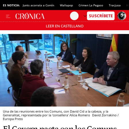
ES NOTICIA:
Junts acorrala a Comín
Wallapop
Crimen La Pegaso
Tracjusa
H
LEER EN CASTELLANO
Pásate al MODO AHORRO
Una de las reuniones entre los Comuns, con David Cid a la cabeza, y la
Generalitat, representada por la 'consellera' Alícia Romero
David Zorrakino /
Europa Press