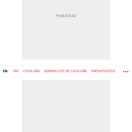
ERC
CATALUÑA
GENERALITAT DE CATALUÑA
PRESUPUESTOS
ORIOL JUNQUERAS
GOVERN
COMUNS
SALVADOR ILLA
JÉSSICA ALBIACH
ALÍCIA ROMERO