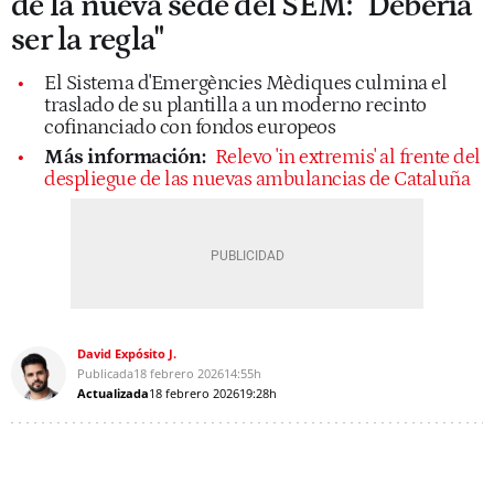
de la nueva sede del SEM: "Debería
ser la regla"
El Sistema d'Emergències Mèdiques culmina el
traslado de su plantilla a un moderno recinto
cofinanciado con fondos europeos
Más información:
Relevo 'in extremis' al frente del
despliegue de las nuevas ambulancias de Cataluña
David Expósito J.
Publicada
18 febrero 2026
14:55h
Actualizada
18 febrero 2026
19:28h