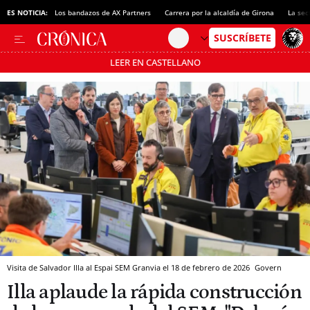
ES NOTICIA:
Los bandazos de AX Partners
Carrera por la alcaldía de Girona
La sec
LEER EN CASTELLANO
Pásate al MODO AHORRO
Visita de Salvador Illa al Espai SEM Granvia el 18 de febrero de 2026
Govern
Illa aplaude la rápida construcción