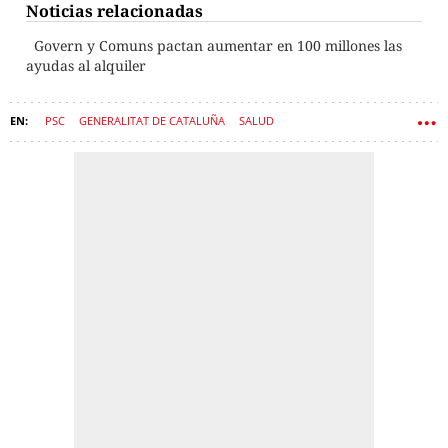
Noticias relacionadas
Govern y Comuns pactan aumentar en 100 millones las
ayudas al alquiler
PSC
GENERALITAT DE CATALUÑA
SALUD
CONSEJERÍA DE SALUD
GOVERN
SEM
SALVADOR ILLA
AMBULANCIAS
OLGA PANÉ