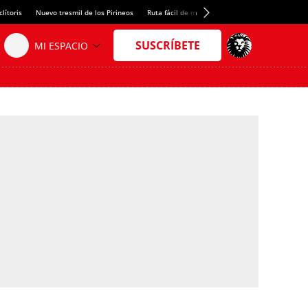
lítoris
Nuevo tresmil de los Pirineos
Ruta fácil de montaña
El arroz más meloso