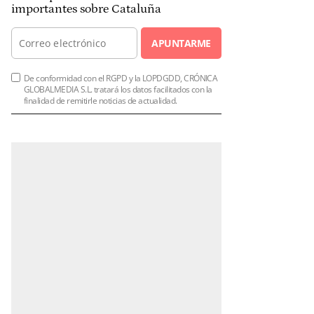
importantes sobre Cataluña
APUNTARME
De conformidad con el RGPD y la LOPDGDD, CRÓNICA
GLOBALMEDIA S.L. tratará los datos facilitados con la
finalidad de remitirle noticias de actualidad.