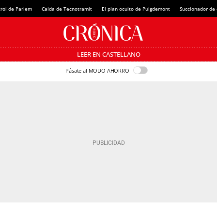
rol de Parlem
Caída de Tecnotramit
El plan oculto de Puigdemont
Succionador de c
LEER EN CASTELLANO
Pásate al MODO AHORRO