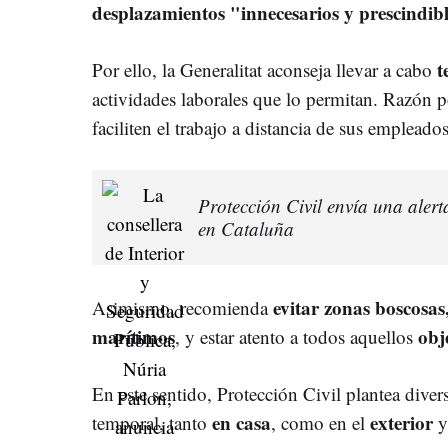
desplazamientos "innecesarios y prescindib
t
Por ello, la Generalitat aconseja llevar a cabo
actividades laborales que lo permitan.
Razón po
faciliten el trabajo a distancia de
sus empleados 
Protección Civil envía una alerta
en Cataluña
evitar zonas boscosas
Asimismo, recomienda
marítimos
obj
, y estar atento a todos aquellos
En este sentido, Protección Civil plantea divers
en casa
exterior
temporal, tanto
, como en el
y