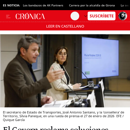
ES NOTICIA:
Los bandazos de AX Partners
Carrera por la alcaldía de Girona
La sec
LEER EN CASTELLANO
Pásate al MODO AHORRO
El secretario de Estado de Transportes, José Antonio Santano, y la 'consellera' de
Territorio, Sílvia Paneque, en una rueda de prensa el 27 de enero de 2026
EFE /
Quique García