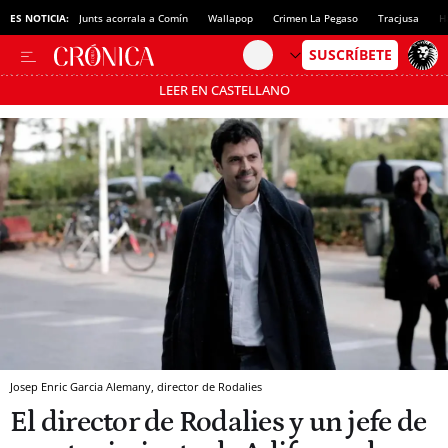
ES NOTICIA:
Junts acorrala a Comín
Wallapop
Crimen La Pegaso
Tracjusa
H
LEER EN CASTELLANO
Pásate al MODO AHORRO
Josep Enric Garcia Alemany, director de Rodalies
El director de Rodalies y un jefe de