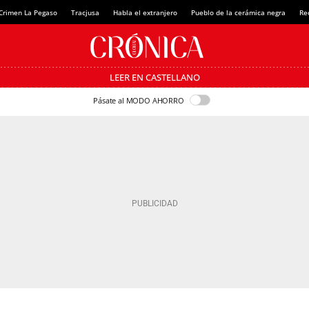
Crimen La Pegaso
Tracjusa
Habla el extranjero
Pueblo de la cerámica negra
Re
LEER EN CASTELLANO
Pásate al MODO AHORRO