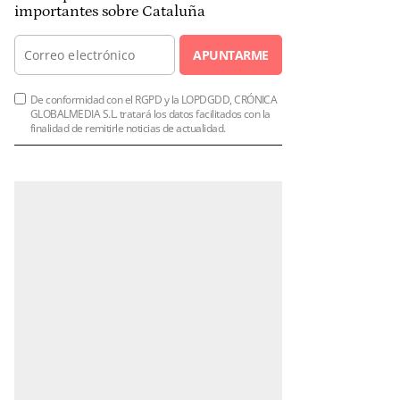
importantes sobre Cataluña
APUNTARME
De conformidad con el RGPD y la LOPDGDD, CRÓNICA
GLOBALMEDIA S.L. tratará los datos facilitados con la
finalidad de remitirle noticias de actualidad.