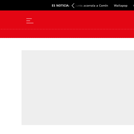
ES NOTICIA:
Junts acorrala a Comín
Wallapop