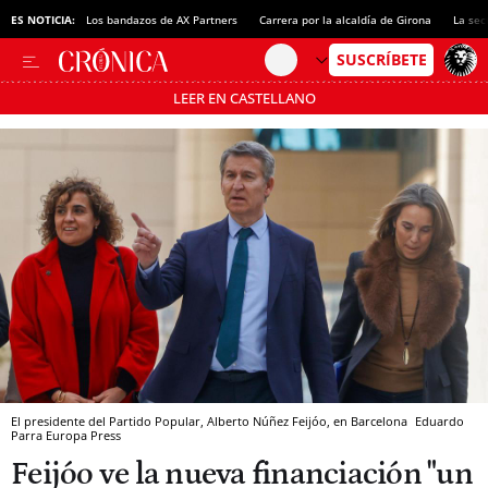
ES NOTICIA:
Los bandazos de AX Partners
Carrera por la alcaldía de Girona
La sec
LEER EN CASTELLANO
Pásate al MODO AHORRO
El presidente del Partido Popular, Alberto Núñez Feijóo, en Barcelona
Eduardo
Parra
Europa Press
Feijóo ve la nueva financiación "un