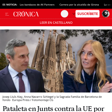
ES NOTICIA:
Los bandazos de AX Partners
Carrera por la alcaldía de Girona
La sec
LEER EN CASTELLANO
Pásate al MODO AHORRO
Josep Lluís Alay, Anna Navarro Schlegel y la Sagrada Familia de Barcelona de
fondo
Europa Press / Fotomontaje CG
Pataleta en Junts contra la UE por