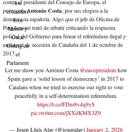
contra el presidente del Consejo de Europa, el
Antonio Costa
portugués
, por sus elogios a la
democracia española. Algo que el jefe de Oficina de
Puigdemont trató de rebatir criticando la respuesta
policial del Gobierno para frenar el referéndum ilegal y
unilateral de secesión de Cataluña del 1 de octubre de
2017.
Let me show you António Costa
@eucopresident
how
Spain gave a ‘solid lesson of democracy’ in 2017 to
Catalans when we tried to exercise our right to vote
peacefully in a self-determination referendum.
https://t.co/FDm8vdq9yS
pic.twitter.com/jXXdKMX3Z9
— Josep Lluís Alay (@josepalay)
January 2, 2026