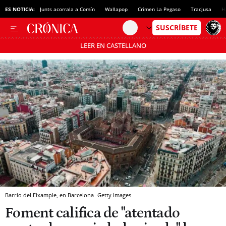
ES NOTICIA:
Junts acorrala a Comín
Wallapop
Crimen La Pegaso
Tracjusa
H
LEER EN CASTELLANO
Pásate al MODO AHORRO
Barrio del Eixample, en Barcelona
Getty Images
Foment califica de "atentado