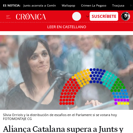
ES NOTICIA:
Junts acorrala a Comín
Wallapop
Crimen La Pegaso
Tracjusa
H
LEER EN CASTELLANO
Pásate al MODO AHORRO
Sílvia Orriols y la distribución de escaños en el Parlament si se votara hoy
FOTOMONTAJE CG
Aliança Catalana supera a Junts y