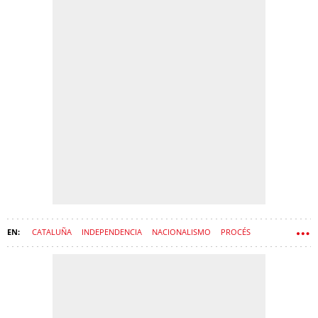
CATALUÑA
INDEPENDENCIA
NACIONALISMO
PROCÉS
SANT CUGAT
SÍLVIA ORRIOLS
ALIANÇA CATALANA