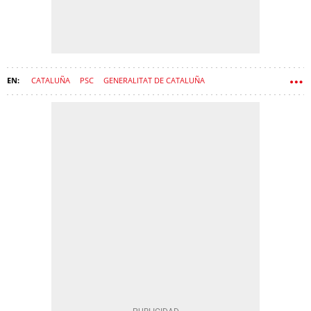
CATALUÑA
PSC
GENERALITAT DE CATALUÑA
DICTADURA FRANQUISTA
GOVERN
SALVADOR ILLA
ESPADALER