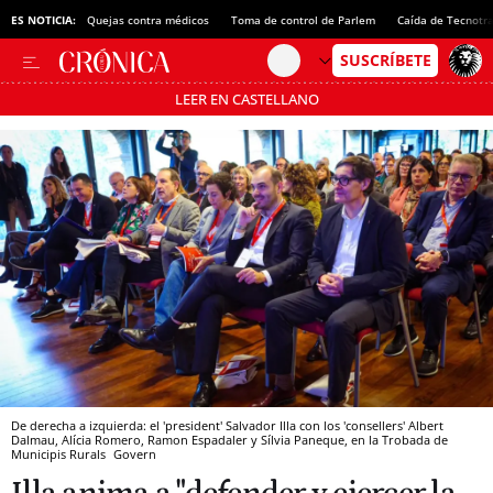
ES NOTICIA:
Quejas contra médicos
Toma de control de Parlem
Caída de Tecnotr
LEER EN CASTELLANO
Pásate al MODO AHORRO
De derecha a izquierda: el 'president' Salvador Illa con los 'consellers' Albert
Dalmau, Alícia Romero, Ramon Espadaler y Sílvia Paneque, en la Trobada de
Municipis Rurals
Govern