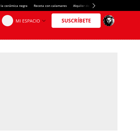
 la cerámica negra
Receta con calamares
Alquiler de habitaciones en España
Créd