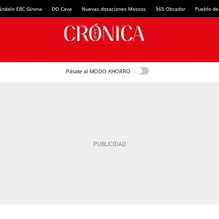
ándalo ERC Girona
DO Cava
Nuevas dotaciones Mossos
365 Obrador
Pueblo de
Pásate al MODO AHORRO