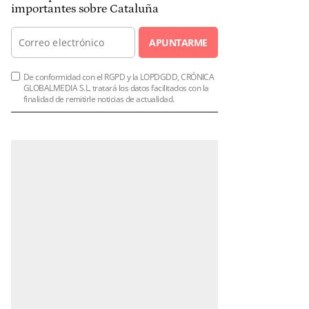
importantes sobre Cataluña
APUNTARME
De conformidad con el RGPD y la LOPDGDD, CRÓNICA
GLOBALMEDIA S.L. tratará los datos facilitados con la
finalidad de remitirle noticias de actualidad.