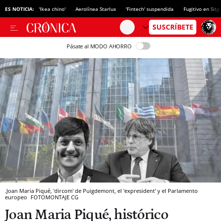
ES NOTICIA:
'Ikea chino'
Aerolínea Starlux
'Fintech' suspendida
Fugitivo en Sitg
Pásate al MODO AHORRO
.Joan Maria Piqué, 'dircom' de Puigdemont, el 'expresident' y el Parlamento
europeo
FOTOMONTAJE CG
Joan Maria Piqué, histórico