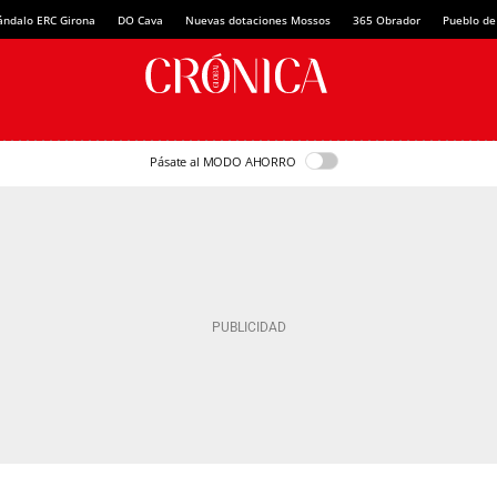
ándalo ERC Girona
DO Cava
Nuevas dotaciones Mossos
365 Obrador
Pueblo de
Pásate al MODO AHORRO