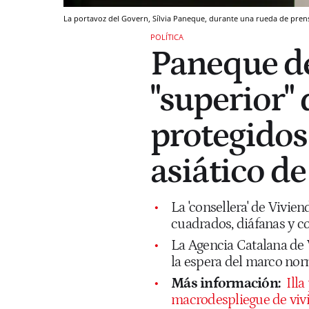
La portavoz del Govern, Sílvia Paneque, durante una rueda de pre
POLÍTICA
Paneque de
"superior" 
protegidos
asiático de
La 'consellera' de Vivie
cuadrados, diáfanas y c
La Agencia Catalana de V
la espera del marco nor
Más información:
Ill
macrodespliegue de viv