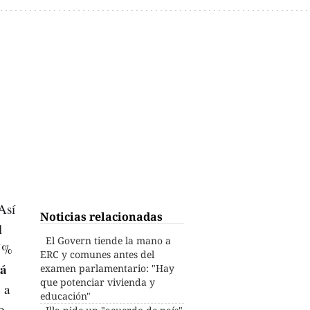
Así
Noticias relacionadas
l
El Govern tiende la mano a
15%
ERC y comunes antes del
rá
examen parlamentario: "Hay
que potenciar vivienda y
 a
educación"
o