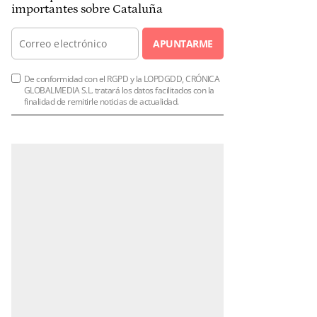
importantes sobre Cataluña
APUNTARME
De conformidad con el RGPD y la LOPDGDD, CRÓNICA
GLOBALMEDIA S.L. tratará los datos facilitados con la
finalidad de remitirle noticias de actualidad.