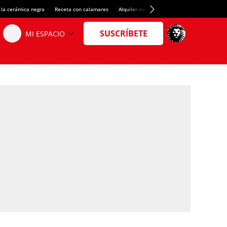
 la cerámica negra
Receta con calamares
Alquiler de habitaciones en España
Créd