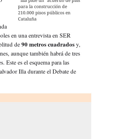
Illa pide un "acuerdo de país"
para la construcción de
210.000 pisos públicos en
Cataluña
nda
coles en una entrevista en SER
90 metros cuadrados
plitud de
y,
ones, aunque también habrá de tres
s. Este es el esquema para las
lvador Illa durante el Debate de