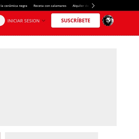
 la cerámica negra
Receta con calamares
Alquiler de habitaciones en España
Créd