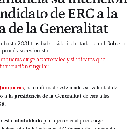
andidato de ERC a la
 de la Generalitat
do hasta 2031 tras haber sido indultado por el Gobierno
 'procés' secesionista
unqueras exige a patronales y sindicatos que
financiación singular
Junqueras
, ha confirmado este martes su voluntad de
o a la presidencia de la Generalitat
de cara a las
28.
inhabilitado
no está
para ejercer cualquier cargo
e haber sido indultado por el Gobierno de su pena de