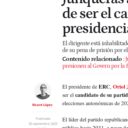
de ser el c
presidencia
El dirigente está inhabilita
de su pena de prisión por el
Contenido relacionado
:
J
presionen al Govern por la 
ERC
Oriol
El presidente de
,
candidato de su partid
ser el
elecciones autonómicas de 20
Ricard López
El líder del partido republica
Publicada
30 septiembre 2025
público hasta 2031, a pesar d