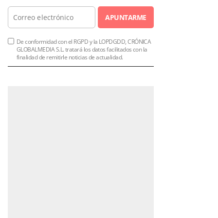
APUNTARME
De conformidad con el RGPD y la LOPDGDD, CRÓNICA
GLOBALMEDIA S.L. tratará los datos facilitados con la
finalidad de remitirle noticias de actualidad.