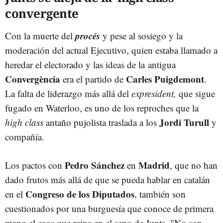
convergente
procés
Con la muerte del
y pese al sosiego y la
moderación del actual Ejecutivo, quien estaba llamado a
heredar el electorado y las ideas de la antigua
Convergència
Carles Puigdemont
era el partido de
.
La falta de liderazgo más allá del
expresident,
que sigue
fugado en Waterloo, es uno de los reproches que la
Jordi Turull
high class
antaño pujolista traslada a los
y
compañía.
Pedro Sánchez
Madrid
Los pactos con
en
, que no han
dado frutos más allá de que se pueda hablar en catalán
Congreso de los Diputados
en el
, también son
cuestionados por una burguesía que conoce de primera
mano el caos que reina en el seno de Junts. "No son