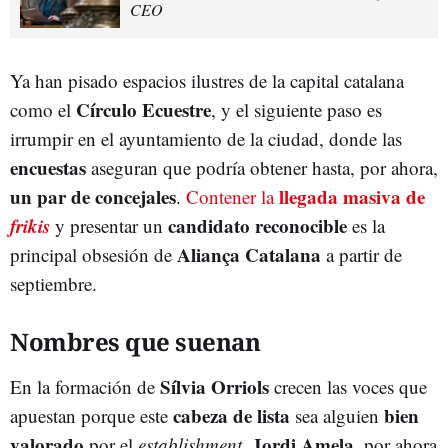
CEO
Ya han pisado espacios ilustres de la capital catalana
Círculo Ecuestre
como el
, y el siguiente paso es
irrumpir en el ayuntamiento de la ciudad, donde las
encuestas
aseguran que podría obtener hasta, por ahora,
un par de
concejales
llegada masiva de
.
Contener la
frikis
candidato reconocible
y presentar un
es la
Aliança Catalana
principal obsesión de
a partir de
septiembre.
Nombres que suenan
Sílvia Orriols
En la formación de
crecen las voces que
cabeza de lista
bien
apuestan porque este
sea alguien
valorado
Jordi Amela
por el
establishment
.
, por ahora