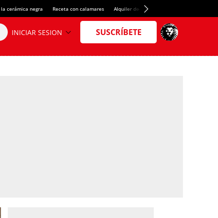
 la cerámica negra
Receta con calamares
Alquiler de habitaciones en España
Créd