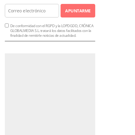
APUNTARME
De conformidad con el RGPD y la LOPDGDD, CRÓNICA
GLOBALMEDIA S.L. tratará los datos facilitados con la
finalidad de remitirle noticias de actualidad.