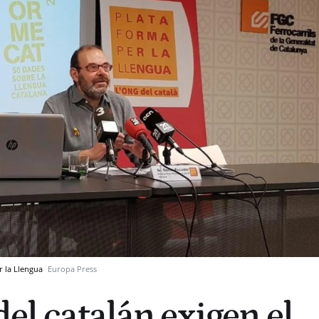
r la Llengua
Europa Press
del catalán exigen el