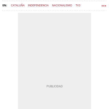
CATALUÑA
INDEPENDENCIA
NACIONALISMO
TV3
MEDIOS DE COMUNICACIÓN
PROCÉS
ODIO
CATALUNYA RÀDIO
CCMA