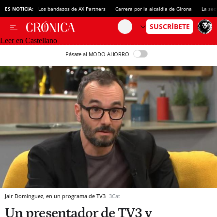
ES NOTICIA:
Los bandazos de AX Partners
Carrera por la alcaldía de Girona
La sec
Leer en Castellano
Pásate al MODO AHORRO
Jair Domínguez, en un programa de TV3
3Cat
Un presentador de TV3 y