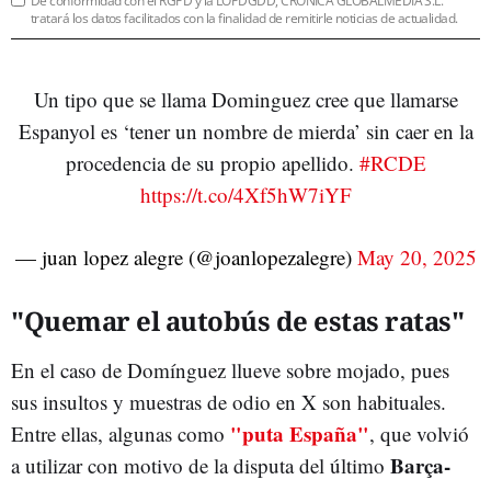
De conformidad con el RGPD y la LOPDGDD, CRÓNICA GLOBALMEDIA S.L.
tratará los datos facilitados con la finalidad de remitirle noticias de actualidad.
Un tipo que se llama Dominguez cree que llamarse
Espanyol es ‘tener un nombre de mierda’ sin caer en la
procedencia de su propio apellido.
#RCDE
https://t.co/4Xf5hW7iYF
— juan lopez alegre (@joanlopezalegre)
May 20, 2025
"Quemar el autobús de estas ratas"
En el caso de Domínguez llueve sobre mojado, pues
sus insultos y muestras de odio en X son habituales.
"puta España"
Entre ellas, algunas como
, que volvió
Barça-
a utilizar con motivo de la disputa del último