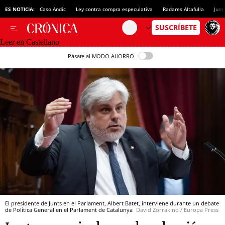
ES NOTICIA:
Caso Andic
Ley contra compra especulativa
Radares Altafulla
Junt
Leer en Castellano
Pásate al MODO AHORRO
El presidente de Junts en el Parlament, Albert Batet, interviene durante un debate
de Política General en el Parlament de Catalunya
David Zorrakino / Europa Press