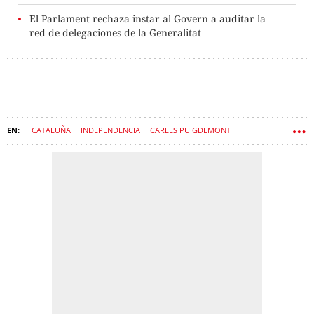
El Parlament rechaza instar al Govern a auditar la
red de delegaciones de la Generalitat
CATALUÑA
INDEPENDENCIA
CARLES PUIGDEMONT
PARLAMENT
GENERALITAT DE CATALUÑA
NACIONALISMO
SELECCIÓN ESPAÑOLA
PROCÉS
GOVERN
JUNTS PER CATALUNYA
BERNI ÁLVAREZ