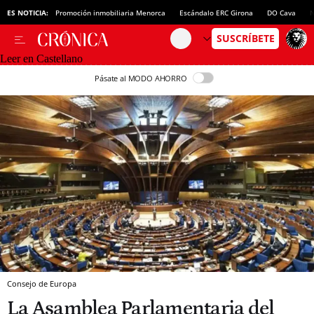
ES NOTICIA:
Promoción inmobiliaria Menorca
Escándalo ERC Girona
DO Cava
N
Leer en Castellano
Pásate al MODO AHORRO
Consejo de Europa
La Asamblea Parlamentaria del