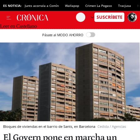
ES NOTICIA:
Junts acorrala a Comín
Wallapop
Crimen La Pegaso
Tracjusa
H
Leer en Castellano
Pásate al MODO AHORRO
Bloques de viviendas en el barrio de Sants, en Barcelona
Cedida / Agencias
El Govern pone en marcha un