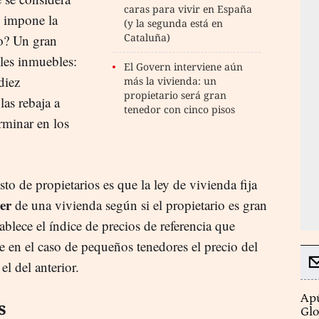
caras para vivir en España
e impone la
(y la segunda está en
Cataluña)
o? Un gran
ples inmuebles:
El Govern interviene aún
diez
más la vivienda: un
propietario será gran
las rebaja a
tenedor con cinco pisos
rminar en los
to de propietarios es que la ley de vivienda fija
ler
de una vivienda según si el propietario es gran
stablece el índice de precios de referencia que
ue en el caso de pequeños tenedores el precio del
l del anterior.
Apú
s
Glo