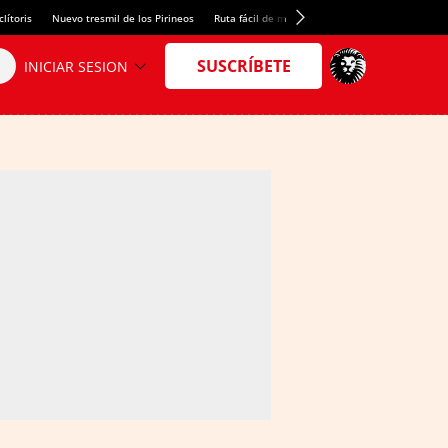
lítoris
Nuevo tresmil de los Pirineos
Ruta fácil de montaña
El arroz más meloso