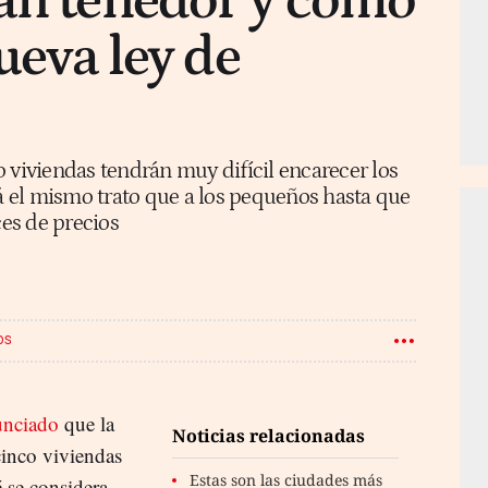
ran tenedor y cómo
nueva ley de
 viviendas tendrán muy difícil encarecer los
rá el mismo trato que a los pequeños hasta que
ces de precios
OS
unciado
que la
Noticias relacionadas
 cinco viviendas
Estas son las ciudades más
 se considera