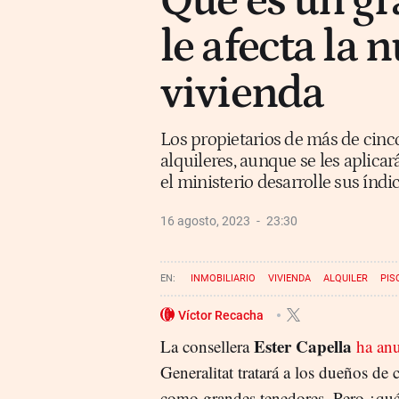
Qué es un g
le afecta la 
vivienda
Los propietarios de más de cinco
alquileres, aunque se les aplica
el ministerio desarrolle sus índi
16 agosto, 2023
23:30
INMOBILIARIO
VIVIENDA
ALQUILER
PIS
Víctor Recacha
Ester Capella
La consellera
ha an
Generalitat tratará a los dueños de
como grandes tenedores. Pero ¿qué