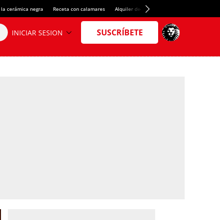
 la cerámica negra
Receta con calamares
Alquiler de habitaciones en España
Créd