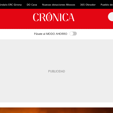
ándalo ERC Girona
DO Cava
Nuevas dotaciones Mossos
365 Obrador
Pueblo de
Pásate al MODO AHORRO