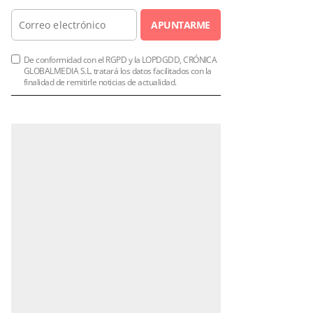
APUNTARME
De conformidad con el RGPD y la LOPDGDD, CRÓNICA
GLOBALMEDIA S.L. tratará los datos facilitados con la
finalidad de remitirle noticias de actualidad.