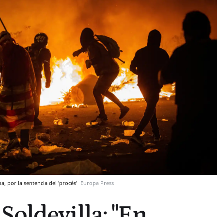
, por la sentencia del 'procés'
Europa Press
Soldevilla: "En