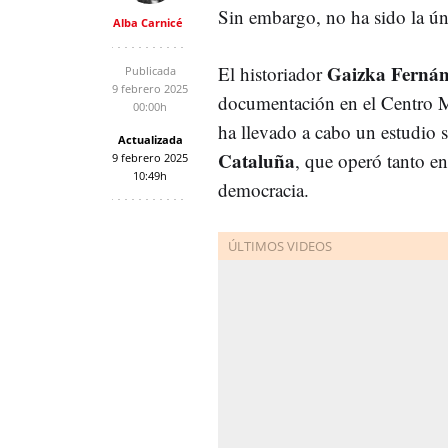
Sin embargo, no ha sido la úni
Alba Carnicé
Gaizka Fernán
El historiador
Publicada
9 febrero 2025
documentación en el Centro Me
00:00h
ha llevado a cabo un estudio 
Actualizada
Cataluña
, que operó tanto e
9 febrero 2025
10:49h
democracia.