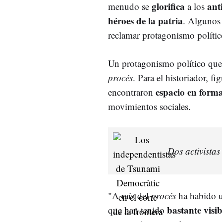
glorifica
ant
menudo se
a los
héroes de la patria
. Algunos 
reclamar protagonismo polític
Un protagonismo político que 
procés
. Para el historiador, fi
espacio en form
encontraron
movimientos sociales.
Dos activista
"A raíz del
procés
ha habido u
bastante visi
que han tenido