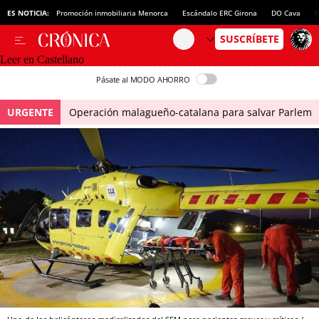
ES NOTICIA:
Promoción inmobiliaria Menorca
Escándalo ERC Girona
DO Cava
N
Leer en Castellano
Pásate al MODO AHORRO
URGENTE
Operación malagueño-catalana para salvar Parlem