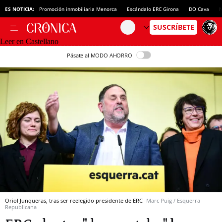
ES NOTICIA:
Promoción inmobiliaria Menorca
Escándalo ERC Girona
DO Cava
N
Leer en Castellano
Pásate al MODO AHORRO
Oriol Junqueras, tras ser reelegido presidente de ERC
Marc Puig / Esquerra
Republicana