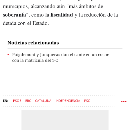
municipios, alcanzando aún "más ámbitos de
soberanía
fiscalidad
", como la
y la reducción de la
deuda con el Estado.
Noticias relacionadas
Puigdemont y Junqueras dan el cante en un coche
con la matrícula del 1-O
PSOE
ERC
CATALUÑA
INDEPENDENCIA
PSC
PEDRO SÁNCHEZ
ESPAÑA
NACIONALISMO
LENGUA CATALANA
ORIOL JUNQUERAS
PROCÉS
GOBIERNO
1-O