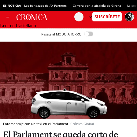
ES NOTICIA:
Los bandazos de AX Partners
Carrera por la alcaldía de Girona
La sec
Leer en Castellano
Pásate al MODO AHORRO
Fotomontaje con un taxi en el Parlament
Crónica Global
El Parlament se queda corto de