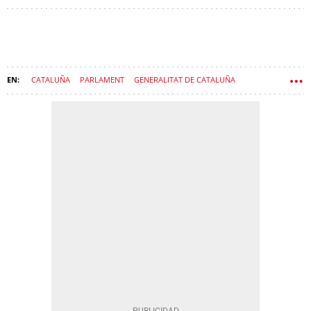
CATALUÑA
PARLAMENT
GENERALITAT DE CATALUÑA
ADMINISTRACIONES PÚBLICAS
GASTO PÚBLICO
TRANSPORTES
TAXI
COMUNIDADES AUTÓNOMAS
FINANCIACIÓN AUTONÓMICA